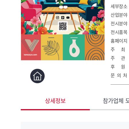
세부장소
산업분야
전시분야
전시품목
홈페이지
주 최
주 관
후 원
문 의 처
상세정보
참가업체 