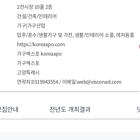
2전시장 10홀 2층
건설/건축/인테리어
가구|가구산업
입주/혼수/생활가구 및 가전, 생활/인테리어 소품, 레저용품
https://koreaxpo.com
가구엑스포 koreaxpo
가구엑스포
고양특례시
연락처:0319943554 / 이메일:web@visconad.com
모집안내
전년도 개최결과