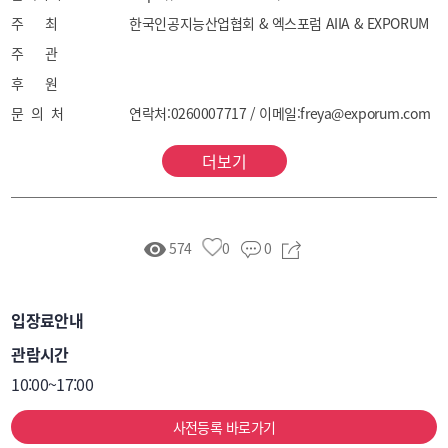
메타버스 기술, 사이버보안 및 정보보호 솔루션, 5G·통신 
주 최
한국인공지능산업협회 & 엑스포럼 AIIA & EXPORUM
및 네트워크 기술, 스마트 제조·산업 융합 기술
주 관
후 원
문 의 처
연락처:0260007717 / 이메일:freya@exporum.com
더보기
574
0
0
입장료안내
관람시간
10:00~17:00
사전등록 바로가기