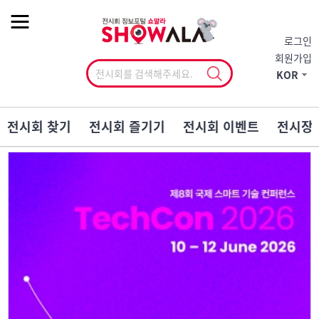
작게
기본
크게
로그인
회원가입
KOR
전시회 찾기
전시회 즐기기
전시회 이벤트
전시장