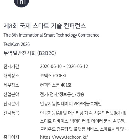
제8회 국제 스마트 기술 컨퍼런스
The 8th International Smart Technology Conference
TechCon 2026
무역일반전시회 (B2B2C)
전시기간
2026-06-10 ~ 2026-06-12
개최장소
코엑스 (COEX)
세부장소
컨퍼런스룸 401호
산업분야
전기/전자/정보통신/방송
전시분야
인공지능|빅데이터|VR|AR|블록체인
전시품목
인공지능(AI) 및 머신러닝 기술, 사물인터넷(IoT) 및 
스마트 디바이스, 빅데이터 및 데이터 분석 솔루션, 
클라우드 컴퓨팅 및 플랫폼 서비스, 스마트시티 및 
홈페이지
디지털 전환 기술, 로봇 및 자동화 시스템, AR/VR·
https://www.techcon.kr/