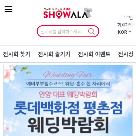
작게
기본
크게
로그인
회원가입
KOR
전시회 찾기
전시회 즐기기
전시회 이벤트
전시장