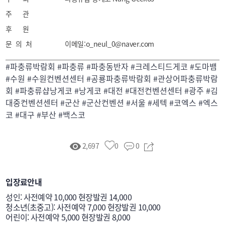
주 관
후 원
문 의 처
이메일:o_neul_0@naver.com
#파충류박람회 #파충류 #파충동반자 #크레스티드게코 #도마뱀
#수원 #수원컨벤션센터 #공룡파충류박람회 #관상어파충류박람
회 #파충류샵낭게코 #낭게코 #대전 #대전컨벤션센터 #광주 #김
대중컨벤션센터 #군산 #군산컨벤션 #서울 #세텍 #코엑스 #엑스
코 #대구 #부산 #백스코
2,697
0
0
입장료안내
성인: 사전예약 10,000 현장발권 14,000

청소년(초중고): 사전예약 7,000 현장발권 10,000 

어린이: 사전예약 5,000 현장발권 8,000
