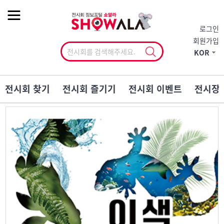
작게
기본
크게
로그인
회원가입
KOR
전시회 찾기
전시회 즐기기
전시회 이벤트
전시장