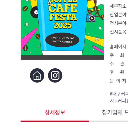
세부장소
산업분야
전시분야
전시품목
홈페이지
주 최
주 관
후 원
문 의 처
#대구커
시 #커
상세정보
참가업체 