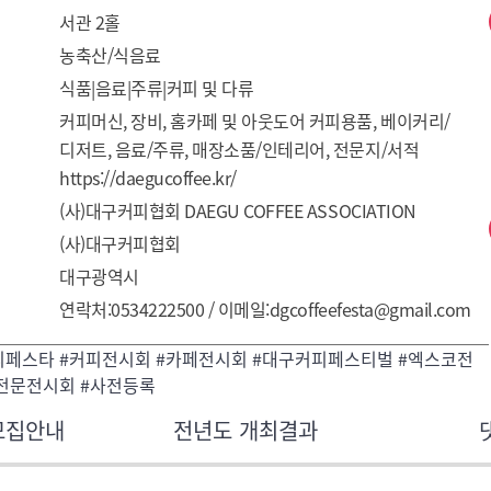
서관 2홀
농축산/식음료
식품|음료|주류|커피 및 다류
커피머신, 장비, 홈카페 및 아웃도어 커피용품, 베이커리/
디저트, 음료/주류, 매장소품/인테리어, 전문지/서적
https://daegucoffee.kr/
(사)대구커피협회 DAEGU COFFEE ASSOCIATION
(사)대구커피협회
대구광역시
연락처:0534222500 / 이메일:dgcoffeefesta@gmail.com
피페스타 #커피전시회 #카페전시회 #대구커피페스티벌 #엑스코전
피전문전시회 #사전등록
모집안내
전년도 개최결과