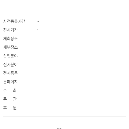
사전등록기간
~
전시기간
~
개최장소
세부장소
산업분야
전시분야
전시품목
홈페이지
주 최
주 관
후 원