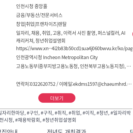
인천시청 중앙홀
금융/부동산/전문서비스
창업|취업|프랜차이즈|렌탈
일자리, 채용, 취업, 고용, 이력서 사진 촬영, 퍼스널컬러, AI 
캐리커쳐, 청년취업설명회 
https://www.xn--4i2b83b50cd1sua4j060bwvu.kr/ko/pag
인천광역시청 Incheon Metropolitan City
고용노동부(중부지방고용노동청, 인천북부고용노동지청), ITP 인천테크노파크
연락처:0322620752 / 이메일:ekdms1597@chaeumhrd.co.kr
더보기
일자리한마당, #구인, #구직, #취직, #취업, #이직, #청년, #일자리박
인천시청, #채용박람회, #청년취업설명회
모집안내
전년도 개최결과