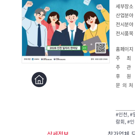
세부장소
산업분야
전시분야
전시품목
홈페이지
주 최
주 관
후 원
문 의 처
#인천, #
람회, #
상세정보
참가업체 