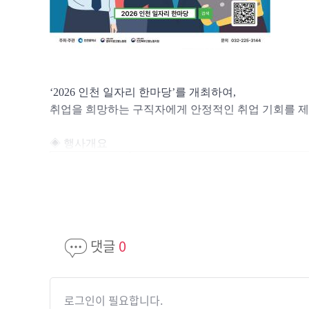
‘2026
인천 일자리 한마당
’
를 개최하여
,
취업을 희망하는 구직자에게 안정적인 취업 기회를 
◈
행사개요
행사명
2026
인천 일자리 한마당
대상
구직을 원하는 모든 계층
일시
2026
년
7
월
7
일
(
화
) 14:00~17:00
장소
인천광역시청 중앙홀
(
본관
1
층
)
인천광역시
,
고용노동부
(
중부지방고
댓글
0
주최
·
주관기관
지청
), ITP
인천테크노파크
박람회에는 다양한 산업군의 구인 
안내사항
참여합니다
.
구직자는
당일 현장에서
로그인이 필요합니다.