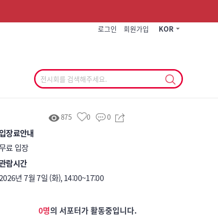
작게
기본
크게
로그인
회원가입
KOR
875
0
0
입장료안내
무료 입장 
관람시간
2026년 7월 7일 (화), 14:00~17:00 
0명
의 서포터가 활동중입니다.