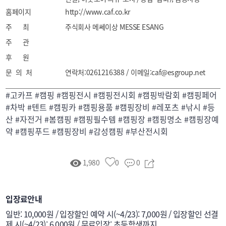
홈페이지
(캠핑카, 카라반, 트레일러, 루프탑, SUV / RV차량, 
http://www.caf.co.kr
캠핑카 렌트), 캠핑푸드(밀키트, 주류, 카페, 디저트), 
주 최
주식회사 메쎄이상 MESSE ESANG
레저스포츠(사이클 자전거, 모터바이크, 오프로드 차량, 
주 관
스케이트보드, 클라이밍, 배드민턴, 테니스-골프), 
후 원
수상레저스포츠(낚시, 서핑, 웨이크보드, 수상스키, 
문 의 처
연락처:0261216388 / 이메일:caf@esgroup.net
스노쿨링, 스쿠버다이빙, 래프팅/ 카누 / 카약), 안전 
용품(응급처치용품, 위생용품, 보안용품, 소화기)
#고카프 #캠핑 #캠핑전시 #캠핑전시회 #캠핑박람회 #캠핑페어
#차박 #텐트 #캠핑카 #캠핑용품 #캠핑장비 #레포츠 #낚시 #등
산 #자전거 #봄캠핑 #캠핑필수템 #캠핑장 #캠핑명소 #캠핑장예
약 #캠핑푸드 #캠핑장비 #감성캠핑 #부산전시회
1,980
0
0
입장료안내
일반: 10,000원 / 입장할인 예약 시(~4/23): 7,000원 / 입장할인 선결
제 시(~4/23): 6,000원 / 무료입장: 초등학생까지