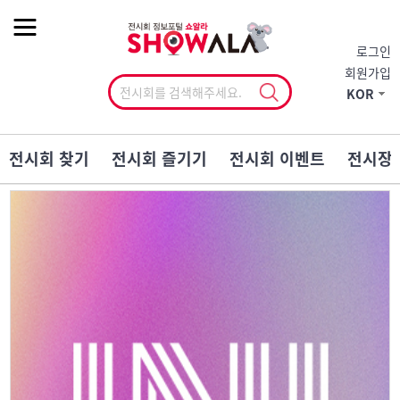
작게
기본
크게
로그인
회원가입
KOR
전시회 찾기
전시회 즐기기
전시회 이벤트
전시장