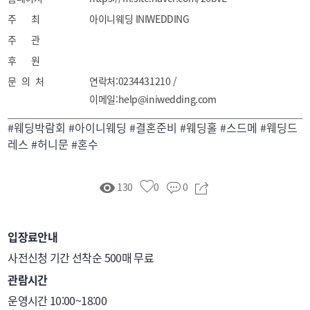
주 최
아이니웨딩 INIWEDDING
주 관
후 원
문 의 처
연락처:0234431210 /
이메일:help@iniwedding.com
#웨딩박람회 #아이니웨딩 #결혼준비 #웨딩홀 #스드메 #웨딩드
레스 #허니문 #혼수
130
0
0
입장료안내
사전신청 기간 선착순 500매 무료
관람시간
운영시간 10:00~18:00